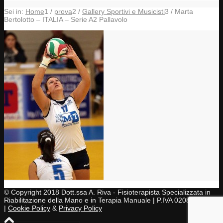
Sei in:
Home
1
/
prova
2
/
Gallery Sportivi e Musicisti
3
/
Marta
Bertolotto – ITALIA – Serie A2 Pallavolo
© Copyright 2018 Dott.ssa A. Riva - Fisioterapista Specializzata in
Riabilitazione della Mano e in Terapia Manuale | P.IVA 02083430997
|
Cookie Policy
&
Privacy Policy