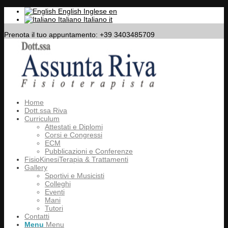
English
Inglese
en
Italiano
Italiano
it
Prenota il tuo appuntamento: +39 3403485709
Home
Dott.ssa Riva
Curriculum
Attestati e Diplomi
Corsi e Congressi
ECM
Pubblicazioni e Conferenze
FisioKinesiTerapia & Trattamenti
Gallery
Sportivi e Musicisti
Colleghi
Eventi
Mani
Tutori
Contatti
Menu
Menu