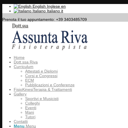
English
Inglese
en
Italiano
Italiano
it
Prenota il tuo appuntamento: +39 3403485709
Home
Dott.ssa Riva
Curriculum
Attestati e Diplomi
Corsi e Congressi
ECM
Pubblicazioni e Conferenze
FisioKinesiTerapia & Trattamenti
Gallery
Sportivi e Musicisti
Colleghi
Eventi
Mani
Tutori
Contatti
Menu
Menu