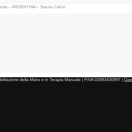
izola – ARGENTINA – Spezia Calcio
iabilitazione della Mano e in Terapia Manuale | P.IVA 02083430997 |
Cook