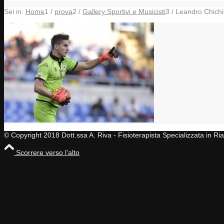
Sei in:
Home
1
/
prova
2
/
Gallery Sportivi e Musicisti
3
/
Leandro Chich
© Copyright 2018 Dott.ssa A. Riva - Fisioterapista Specializzata in R
Scorrere verso l’alto