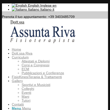
English
Inglese
en
Italiano
Italiano
it
Prenota il tuo appuntamento: +39 3403485709
Home
Dott.ssa Riva
Curriculum
Attestati e Diplomi
Corsi e Congressi
ECM
Pubblicazioni e Conferenze
FisioKinesiTerapia & Trattamenti
Gallery
Sportivi e Musicisti
Colleghi
Eventi
Mani
Tutori
Contatti
Menu
Menu