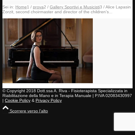
Sei in:
Home
1
/
prova
2
/
Gallery Sportivi e Musicisti
3
/
Alice Lapasin
Zorzit, second choirmaster and director of the children’s...
© Copyright 2018 Dott.ssa A. Riva - Fisioterapista Specializzata in
Riabilitazione della Mano e in Terapia Manuale | P.IVA 02083430997
|
Cookie Policy
&
Privacy Policy
Scorrere verso l’alto