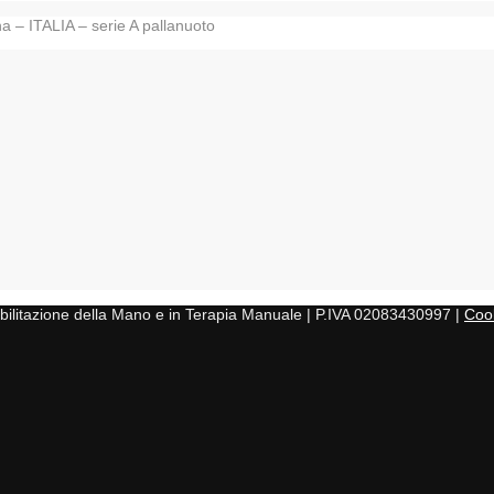
a – ITALIA – serie A pallanuoto
iabilitazione della Mano e in Terapia Manuale | P.IVA 02083430997 |
Cook