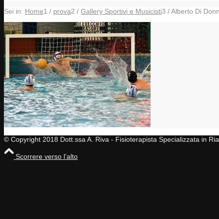
Sei in:
Home
1
/
prova
2
/
Gallery Sportivi e Musicisti
3
/
Alberto Di Donn
© Copyright 2018 Dott.ssa A. Riva - Fisioterapista Specializzata in R
Scorrere verso l’alto