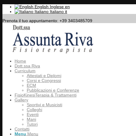
English
Inglese
en
Italiano
Italiano
it
Prenota il tuo appuntamento: +39 3403485709
Home
Dott.ssa Riva
Curriculum
Attestati e Diplomi
Corsi e Congressi
ECM
Pubblicazioni e Conferenze
FisioKinesiTerapia & Trattamenti
Gallery
Sportivi e Musicisti
Colleghi
Eventi
Mani
Tutori
Contatti
Menu
Menu